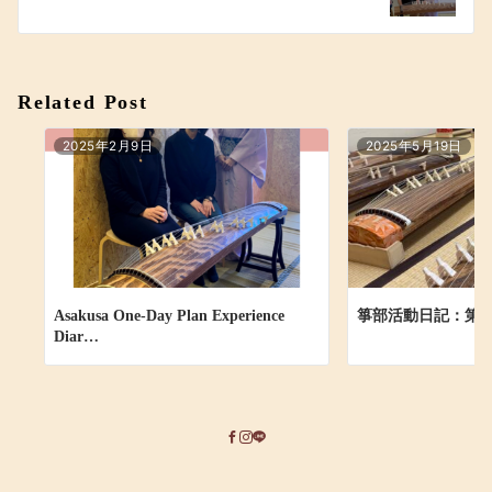
ビ
ゲ
ー
Related Post
シ
2025年2月9日
2025年5月19日
ョ
ン
Asakusa One-Day Plan Experience
箏部活動日記：第1
Diar…